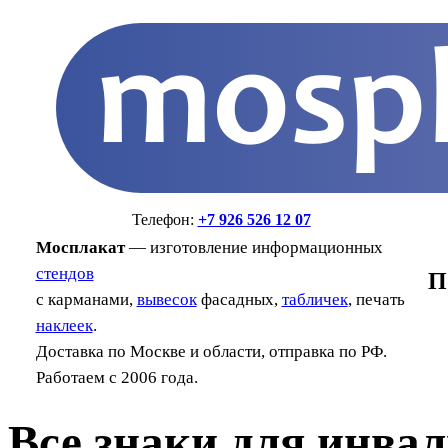
Телефон:
+7 926 526 12 07
Мосплакат
— изготовление информационных
стендов
П
с карманами,
вывесок
фасадных,
табличек
, печать
наклеек
.
Доставка по Москве и области, отправка по РФ.
Работаем с 2006 года.
Все знаки для инва