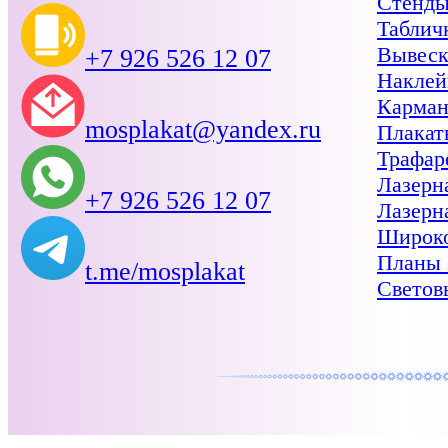
Стенд
Таблич
Вывес
+7 926 526 12 07
Наклей
Карма
mosplakat@yandex.ru
Плакат
Трафар
Лазерн
+7 926 526 12 07
Лазерн
Широко
Планы 
t.me/mosplakat
Светов